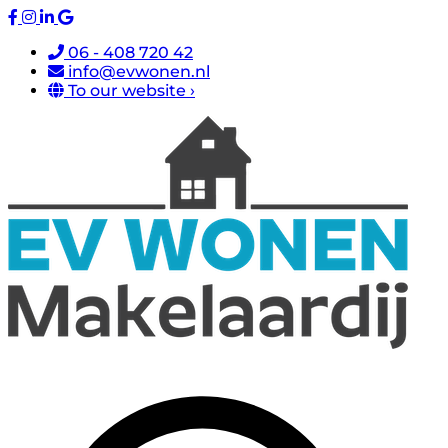
06 - 408 720 42
info@evwonen.nl
To our website ›