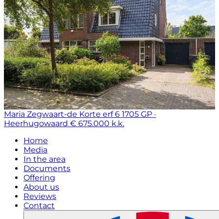
Maria Zegwaart-de Korte erf 6
1705 GP ·
Heerhugowaard
€ 675.000 k.k.
Home
Media
In the area
Documents
Offering
About us
Reviews
Contact