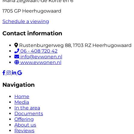
Maria Zegwaart-de Korte erf 6
1705 GP Heerhugowaard
Schedule a viewing
Contact information
Rustenburgerweg 88, 1703 RZ Heerhugowaard
06 - 408 720 42
info@evwonen.nl
www.evwonen.nl
Navigation
Home
Media
In the area
Documents
Offering
About us
Reviews