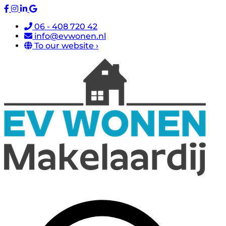
06 - 408 720 42
info@evwonen.nl
To our website ›