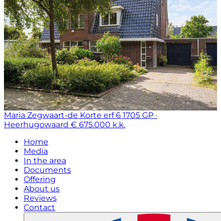
Maria Zegwaart-de Korte erf 6
1705 GP ·
Heerhugowaard
€ 675.000 k.k.
Home
Media
In the area
Documents
Offering
About us
Reviews
Contact