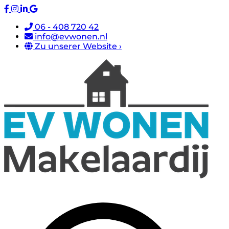
06 - 408 720 42
info@evwonen.nl
Zu unserer Website ›