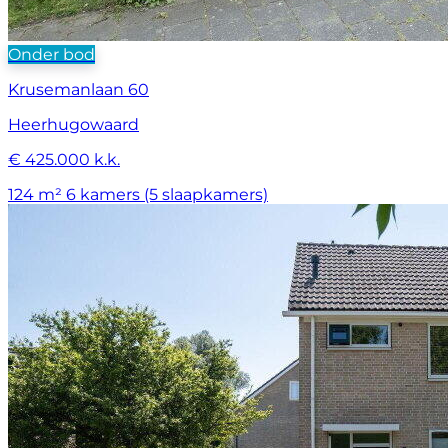
Onder bod
Krusemanlaan 60
Heerhugowaard
€ 425.000 k.k.
124 m²
6 kamers (5 slaapkamers)