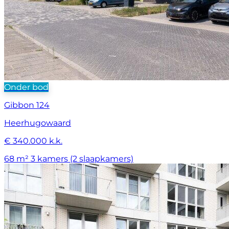
Onder bod
Gibbon 124
Heerhugowaard
€ 340.000 k.k.
68 m²
3 kamers (2 slaapkamers)