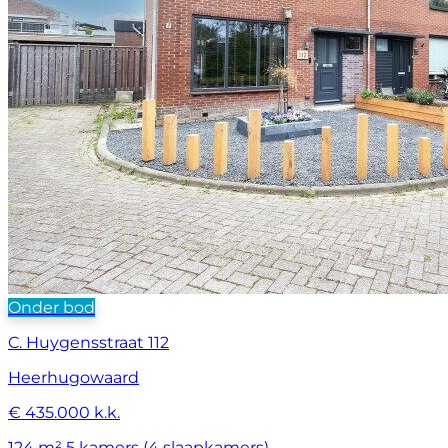
Onder bod
C. Huygensstraat 112
Heerhugowaard
€ 435.000 k.k.
124 m²
5 kamers (4 slaapkamers)