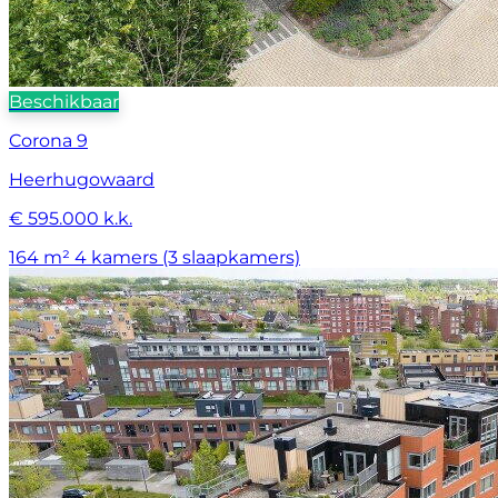
Beschikbaar
Corona 9
Heerhugowaard
€ 595.000 k.k.
164 m²
4 kamers (3 slaapkamers)