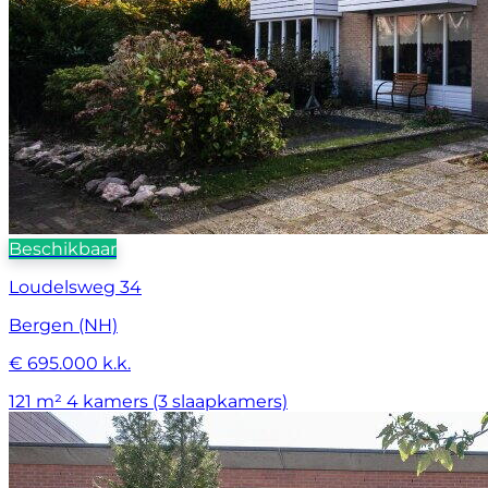
Beschikbaar
Loudelsweg 34
Bergen (NH)
€ 695.000 k.k.
121 m²
4 kamers (3 slaapkamers)