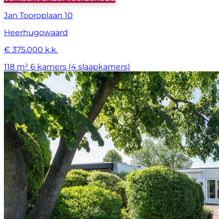
Jan Tooroplaan 10
Heerhugowaard
€ 375.000 k.k.
118 m²
6 kamers (4 slaapkamers)