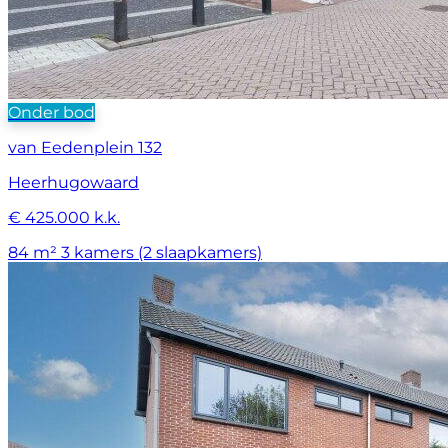
Onder bod
van Eedenplein 132
Heerhugowaard
€ 425.000 k.k.
84 m²
3 kamers (2 slaapkamers)