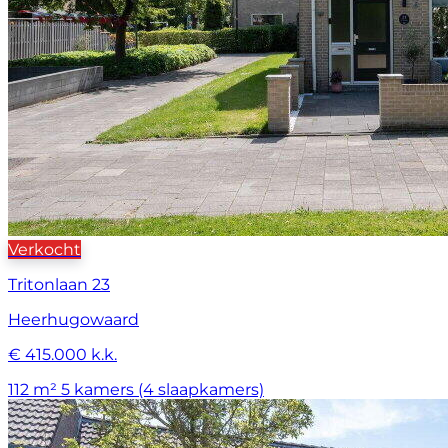
Verkocht
Tritonlaan 23
Heerhugowaard
€ 415.000 k.k.
112 m²
5 kamers (4 slaapkamers)