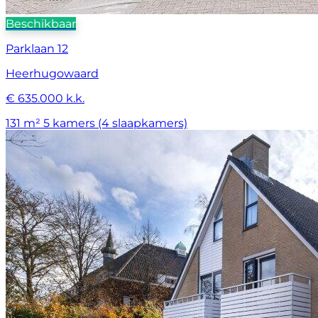
Beschikbaar
Parklaan 12
Heerhugowaard
€ 635.000 k.k.
131 m²
5 kamers (4 slaapkamers)