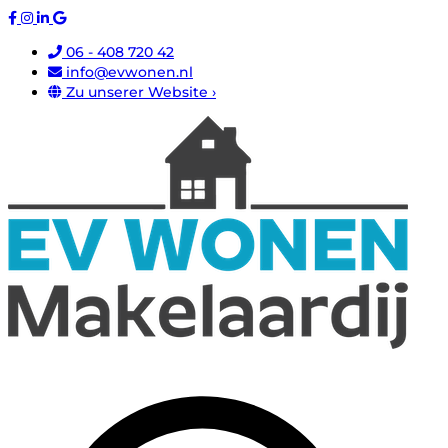
06 - 408 720 42
info@evwonen.nl
Zu unserer Website ›